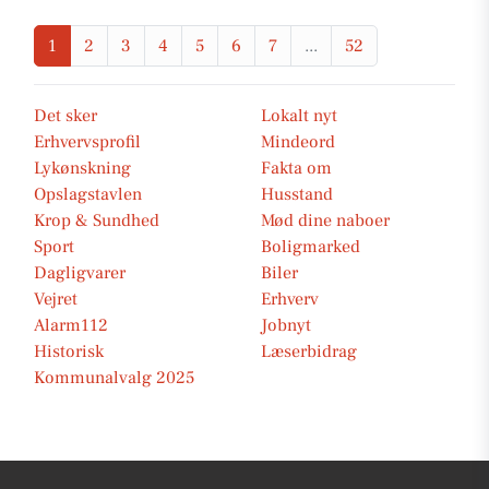
1
2
3
4
5
6
7
...
52
Det sker
Lokalt nyt
Erhvervsprofil
Mindeord
Lykønskning
Fakta om
Opslagstavlen
Husstand
Krop & Sundhed
Mød dine naboer
Sport
Boligmarked
Dagligvarer
Biler
Vejret
Erhverv
Alarm112
Jobnyt
Historisk
Læserbidrag
Kommunalvalg 2025