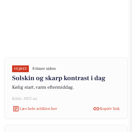
8 timer siden
VEJRET
Solskin og skarp kontrast i dag
Kølig start, varm eftermiddag.
Kilde: MET.no
Læs hele artiklen her
Kopiér link