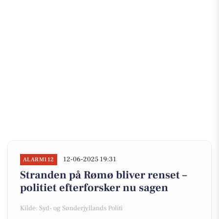
12-06-2025 19:31
ALARM112
Stranden på Rømø bliver renset –
politiet efterforsker nu sagen
Kilde: Syd- og Sønderjyllands Politi