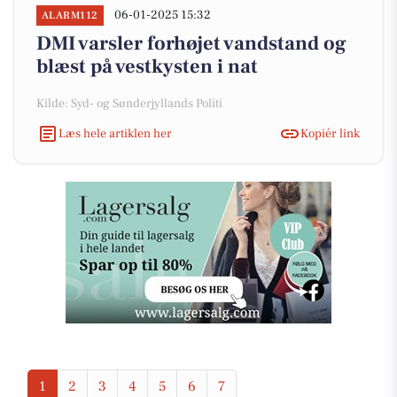
06-01-2025 15:32
ALARM112
DMI varsler forhøjet vandstand og
blæst på vestkysten i nat
Kilde: Syd- og Sønderjyllands Politi
Læs hele artiklen her
Kopiér link
1
2
3
4
5
6
7