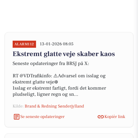
13-01-2026 08:05
ALARM112
Ekstremt glatte veje skaber kaos
Seneste opdateringer fra BRSJ på X:
RT @VDTrafikinfo: ⚠️Advarsel om isslag og
ekstremt glatte veje❄️
Isslag er ekstremt farligt, fordi det kommer
pludseligt, ligner regn og sn…
Kilde:
Brand & Redning Sønderjylland
Se seneste opdateringer
Kopiér link