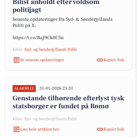
Bilist anholdt efter voldsom
politijagt
Seneste opdateringer fra Syd- & Sønderjyllands
Politi på X:
https://t.co/BaJ9Ck0C5n
Kilde:
Syd- og Sønderjyllands Politi
Se seneste opdateringer
Kopiér link
31-01-2026 23:31
ALARM112
Genstande tilhørende efterlyst tysk
statsborger er fundet på Rømø
Kilde: Syd- og Sønderjyllands Politi
Læs hele artiklen her
Kopiér link