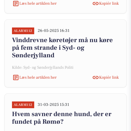
Læs hele artiklen her
Kopiér link
26-05-2025 16:31
ALARM112
Vinddrevne køretøjer må nu køre
på fem strande i Syd- og
Sønderjylland
Kilde: Syd- og Sønderjyllands Politi
Læs hele artiklen her
Kopiér link
31-03-2025 15:31
ALARM112
Hvem savner denne hund, der er
fundet på Rømø?