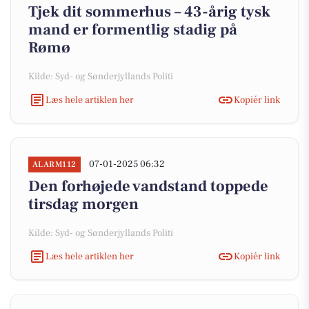
Tjek dit sommerhus – 43-årig tysk
mand er formentlig stadig på
Rømø
Kilde: Syd- og Sønderjyllands Politi
Læs hele artiklen her
Kopiér link
07-01-2025 06:32
ALARM112
Den forhøjede vandstand toppede
tirsdag morgen
Kilde: Syd- og Sønderjyllands Politi
Læs hele artiklen her
Kopiér link