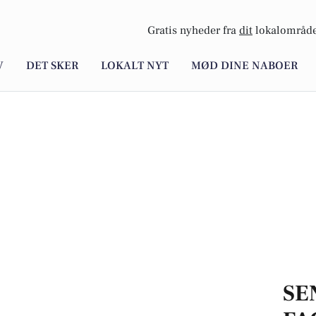
Gratis nyheder fra
dit
lokalområde
V
DET SKER
LOKALT NYT
MØD DINE NABOER
SE