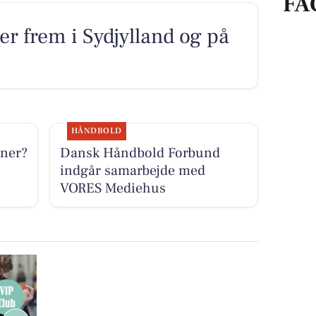
FA
r frem i Sydjylland og på
HÅNDBOLD
æner?
Dansk Håndbold Forbund
indgår samarbejde med
VORES Mediehus