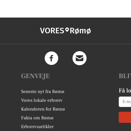
VORES
Rømø
GENVEJE
BLI
Få l
Seneste nyt fra Rømø
Email
Vores lokale erhverv
Kalenderen for Rømø
Fakta om Rømø
Erhvervsartikler