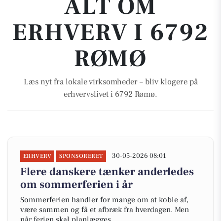
ALT OM
ERHVERV I 6792
RØMØ
Læs nyt fra lokale virksomheder – bliv klogere på
erhvervslivet i 6792 Rømø.
30-05-2026 08:01
ERHVERV
SPONSORERET
Flere danskere tænker anderledes
om sommerferien i år
Sommerferien handler for mange om at koble af,
være sammen og få et afbræk fra hverdagen. Men
når ferien skal planlægges,