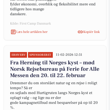
fylder økonomi, overblik og fleksibilitet mere end
tidligere hos mange
danskere.
Kilde: First Camp Danmark
Læs hele artiklen her
Kopiér link
11-02-2026 12:51
ERHVERV
SPONSORERET
Fra Herning til Norges kyst – mød
Norsk Rejsebureau på Ferie for Alle
Messen den 20. til 22. februar
Drømmer du om storslået natur og en rejse i roligt
tempo? Så er
en sejlads med Hurtigruten langs Norges kyst et
oplagt valg – og lige nu er der
gode kampagnetilbud med besparelser på op til 20
%.