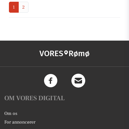
1
2
VORES
Rømø
OM VORES DIGITAL
Om os
For annoncører