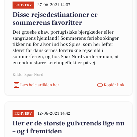
27-06-2021 14:07
ERHVERV
Disse rejsedestinationer er
sommerens favoritter
Det græske øhav, portugisiske bjergkæder eller
sangriaens hjemland? Sommerens feriebookinger
tikker nu for alvor ind hos Spies, som her løfter
sløret for danskernes foretrukne rejsemål i
sommerferien, og hos Spar Nord vurderer man, at
en endnu større ketchupeffekt er på vej.
Kilde: Spar Nord
Læs hele artiklen her
Kopiér link
12-06-2021 14:42
ERHVERV
Her er de største gulvtrends lige nu
– og i fremtiden