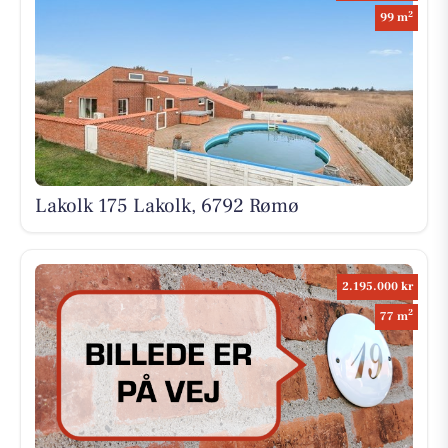
2
99 m
Lakolk 175 Lakolk, 6792 Rømø
2.195.000 kr
2
77 m