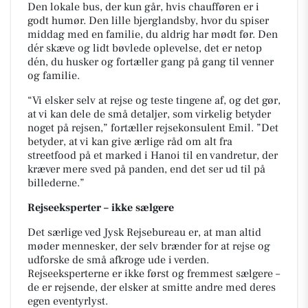
Den lokale bus, der kun går, hvis chaufføren er i
godt humør. Den lille bjerglandsby, hvor du spiser
middag med en familie, du aldrig har mødt før. Den
dér skæve og lidt bøvlede oplevelse, det er netop
dén, du husker og fortæller gang på gang til venner
og familie.
“Vi elsker selv at rejse og teste tingene af, og det gør,
at vi kan dele de små detaljer, som virkelig betyder
noget på rejsen,” fortæller rejsekonsulent Emil. ”Det
betyder, at vi kan give ærlige råd om alt fra
streetfood på et marked i Hanoi til en vandretur, der
kræver mere sved på panden, end det ser ud til på
billederne.”
Rejseeksperter – ikke sælgere
Det særlige ved Jysk Rejsebureau er, at man altid
møder mennesker, der selv brænder for at rejse og
udforske de små afkroge ude i verden.
Rejseeksperterne er ikke først og fremmest sælgere –
de er rejsende, der elsker at smitte andre med deres
egen eventyrlyst.