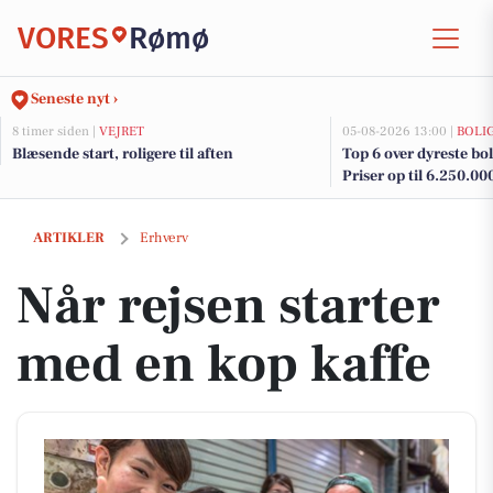
VORES
Rømø
Seneste nyt ›
8 timer siden |
VEJRET
05-08-2026 13:00 |
BOLI
Blæsende start, roligere til aften
Top 6 over dyreste bol
Priser op til 6.250.00
Når rejsen starter med en kop kaffe
ARTIKLER
Erhverv
Når rejsen starter
med en kop kaffe