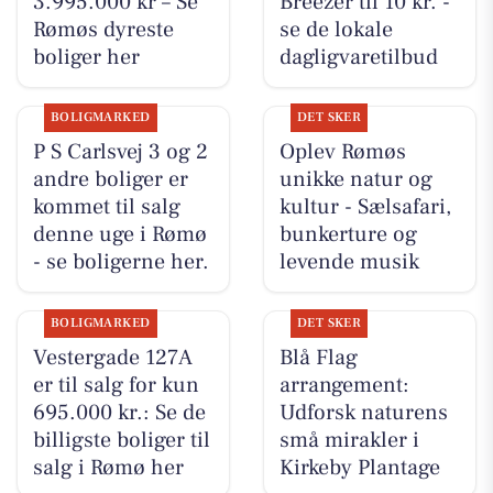
3.995.000 kr – Se
Breezer til 10 kr. -
Rømøs dyreste
se de lokale
boliger her
dagligvaretilbud
BOLIGMARKED
DET SKER
P S Carlsvej 3 og 2
Oplev Rømøs
andre boliger er
unikke natur og
kommet til salg
kultur - Sælsafari,
denne uge i Rømø
bunkerture og
- se boligerne her.
levende musik
BOLIGMARKED
DET SKER
Vestergade 127A
Blå Flag
er til salg for kun
arrangement:
695.000 kr.: Se de
Udforsk naturens
billigste boliger til
små mirakler i
salg i Rømø her
Kirkeby Plantage