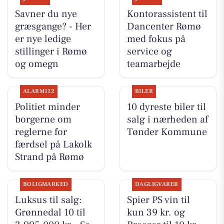
Savner du nye
Kontorassistent til
græsgange? - Her
Dancenter Rømø
er nye ledige
med fokus på
stillinger i Rømø
service og
og omegn
teamarbejde
ALARM112
BILER
Politiet minder
10 dyreste biler til
borgerne om
salg i nærheden af
reglerne for
Tønder Kommune
færdsel på Lakolk
Strand på Rømø
BOLIGMARKED
DAGLIGVARER
Luksus til salg:
Spier PS vin til
Grønnedal 10 til
kun 39 kr. og