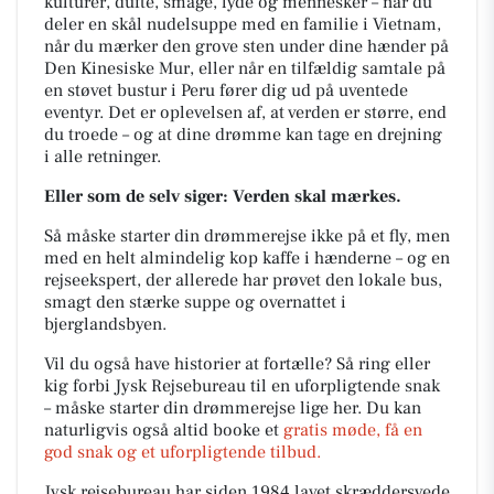
kulturer, dufte, smage, lyde og mennesker – når du
deler en skål nudelsuppe med en familie i Vietnam,
når du mærker den grove sten under dine hænder på
Den Kinesiske Mur, eller når en tilfældig samtale på
en støvet bustur i Peru fører dig ud på uventede
eventyr. Det er oplevelsen af, at verden er større, end
du troede – og at dine drømme kan tage en drejning
i alle retninger.
Eller som de selv siger: Verden skal mærkes.
Så måske starter din drømmerejse ikke på et fly, men
med en helt almindelig kop kaffe i hænderne – og en
rejseekspert, der allerede har prøvet den lokale bus,
smagt den stærke suppe og overnattet i
bjerglandsbyen.
Vil du også have historier at fortælle? Så ring eller
kig forbi Jysk Rejsebureau til en uforpligtende snak
– måske starter din drømmerejse lige her. Du kan
naturligvis også altid booke et
gratis møde, få en
god snak og et uforpligtende tilbud.
Jysk rejsebureau har siden 1984 lavet skræddersyede