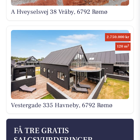
A Hveyselsvej 38 Vråby, 6792 Rømø
2.750.000 kr
2
120 m
Vestergade 335 Havneby, 6792 Rømø
FÅ TRE GRATIS