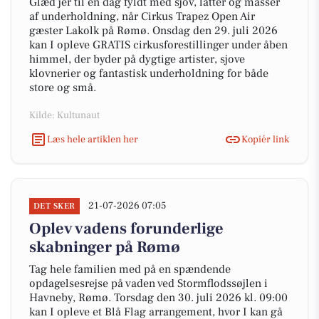
Glæd jer til en dag fyldt med sjov, latter og masser
af underholdning, når Cirkus Trapez Open Air
gæster Lakolk på Rømø. Onsdag den 29. juli 2026
kan I opleve GRATIS cirkusforestillinger under åben
himmel, der byder på dygtige artister, sjove
klovnerier og fantastisk underholdning for både
store og små.
Kilde: Kultunaut
Læs hele artiklen her
Kopiér link
21-07-2026 07:05
DET SKER
Oplev vadens forunderlige
skabninger på Rømø
Tag hele familien med på en spændende
opdagelsesrejse på vaden ved Stormflodssøjlen i
Havneby, Rømø. Torsdag den 30. juli 2026 kl. 09:00
kan I opleve et Blå Flag arrangement, hvor I kan gå