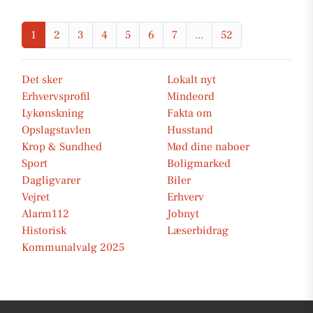
1
2
3
4
5
6
7
...
52
Det sker
Lokalt nyt
Erhvervsprofil
Mindeord
Lykønskning
Fakta om
Opslagstavlen
Husstand
Krop & Sundhed
Mød dine naboer
Sport
Boligmarked
Dagligvarer
Biler
Vejret
Erhverv
Alarm112
Jobnyt
Historisk
Læserbidrag
Kommunalvalg 2025