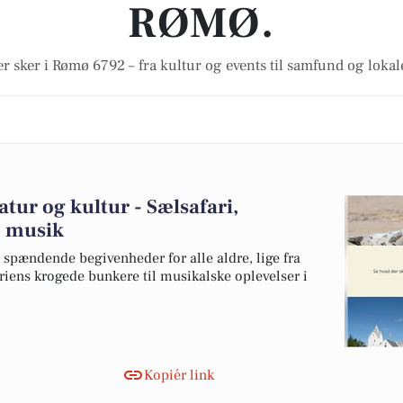
RØMØ.
r sker i Rømø 6792 – fra kultur og events til samfund og loka
ur og kultur - Sælsafari,
e musik
pændende begivenheder for alle aldre, lige fra
oriens krogede bunkere til musikalske oplevelser i
Kopiér link