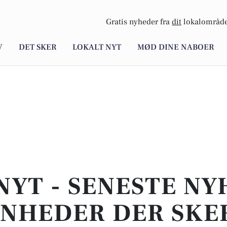
Gratis nyheder fra
dit
lokalområde
V
DET SKER
LOKALT NYT
MØD DINE NABOER
NYT - SENESTE N
NHEDER DER SKER