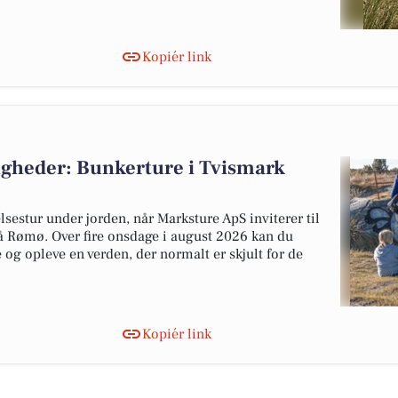
Kopiér link
heder: Bunkerture i Tvismark
estur under jorden, når Marksture ApS inviterer til
å Rømø. Over fire onsdage i august 2026 kan du
og opleve en verden, der normalt er skjult for de
Kopiér link