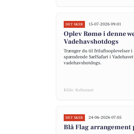
15-07-2026 09:01
DET SKER
Oplev Rømø i denne wee
Vadehavshotdogs
Trænger du til friluftsoplevelse
spændende SælSafari i Vadehavet
vadehavshotdogs.
Kilde: Kultunaut
24-06-2026 07:05
DET SKER
Blå Flag arrangement 