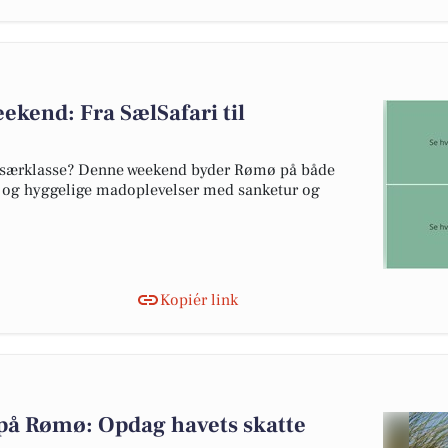
kend: Fra SælSafari til
r i særklasse? Denne weekend byder Rømø på både
 og hyggelige madoplevelser med sanketur og
Kopiér link
på Rømø: Opdag havets skatte