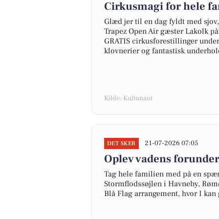
Cirkusmagi for hele f
Glæd jer til en dag fyldt med sjov
Trapez Open Air gæster Lakolk på
GRATIS cirkusforestillinger under
klovnerier og fantastisk underhol
Kilde: Kultunaut
21-07-2026 07:05
DET SKER
Oplev vadens forunder
Tag hele familien med på en spæ
Stormflodssøjlen i Havneby, Rømø.
Blå Flag arrangement, hvor I kan 