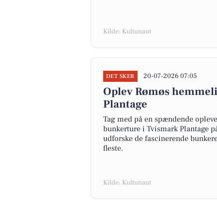
Kilde: Kultunaut
20-07-2026 07:05
DET SKER
Oplev Rømøs hemmelig
Plantage
Tag med på en spændende oplevels
bunkerture i Tvismark Plantage p
udforske de fascinerende bunkere 
fleste.
Kilde: Kultunaut