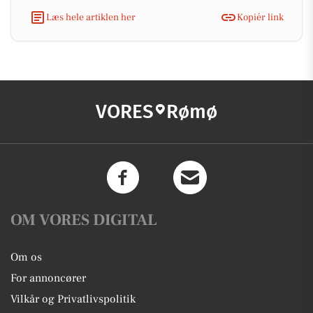
Læs hele artiklen her
Kopiér link
VORES
Rømø
OM VORES DIGITAL
Om os
For annoncører
Vilkår og Privatlivspolitik