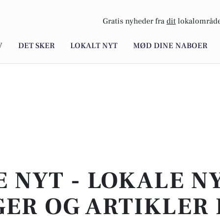
Gratis nyheder fra
dit
lokalområde
V
DET SKER
LOKALT NYT
MØD DINE NABOER
E NYT - LOKALE N
ER OG ARTIKLER