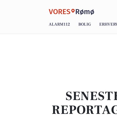
VORES
Rømø
ALARM112
BOLIG
ERHVER
SENEST
REPORTAG