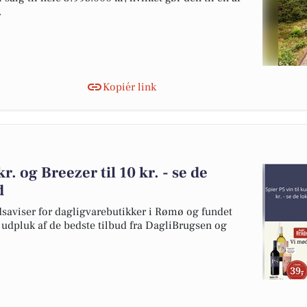
.
Kopiér link
kr. og Breezer til 10 kr. - se de
d
dsaviser for dagligvarebutikker i Rømø og fundet
t udpluk af de bedste tilbud fra DagliBrugsen og