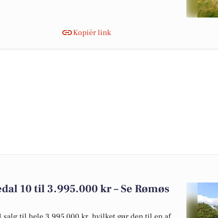
Kopiér link
edal 10 til 3.995.000 kr – Se Rømøs
alg til hele 3.995.000 kr, hvilket gør den til en af