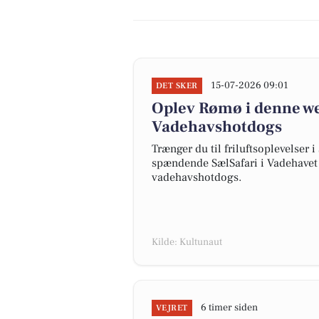
15-07-2026 09:01
DET SKER
Oplev Rømø i denne wee
Vadehavshotdogs
Trænger du til friluftsoplevelse
spændende SælSafari i Vadehavet
vadehavshotdogs.
Kilde: Kultunaut
6 timer siden
VEJRET