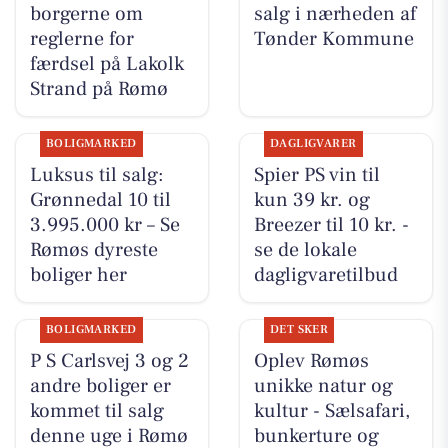
borgerne om
salg i nærheden af
reglerne for
Tønder Kommune
færdsel på Lakolk
Strand på Rømø
BOLIGMARKED
DAGLIGVARER
Luksus til salg:
Spier PS vin til
Grønnedal 10 til
kun 39 kr. og
3.995.000 kr – Se
Breezer til 10 kr. -
Rømøs dyreste
se de lokale
boliger her
dagligvaretilbud
BOLIGMARKED
DET SKER
P S Carlsvej 3 og 2
Oplev Rømøs
andre boliger er
unikke natur og
kommet til salg
kultur - Sælsafari,
denne uge i Rømø
bunkerture og