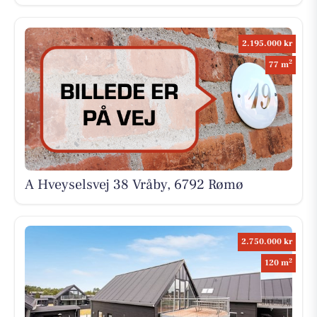
2.195.000 kr
2
77 m
A Hveyselsvej 38 Vråby, 6792 Rømø
2.750.000 kr
2
120 m