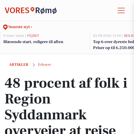
VORES
Rømø
Seneste nyt ›
8 timer siden |
VEJRET
05-08-2026 13:00 |
BOLI
Blæsende start, roligere til aften
Top 6 over dyreste bol
Priser op til 6.250.00
48 procent af folk i Region Syddanmark overvejer at rejse udenlands i
ARTIKLER
Erhverv
48 procent af folk i
Region
Syddanmark
overvejer at rejse