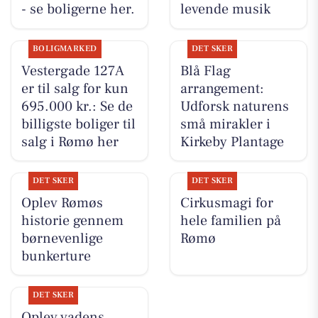
- se boligerne her.
levende musik
BOLIGMARKED
DET SKER
Vestergade 127A
Blå Flag
er til salg for kun
arrangement:
695.000 kr.: Se de
Udforsk naturens
billigste boliger til
små mirakler i
salg i Rømø her
Kirkeby Plantage
DET SKER
DET SKER
Oplev Rømøs
Cirkusmagi for
historie gennem
hele familien på
børnevenlige
Rømø
bunkerture
DET SKER
Oplev vadens