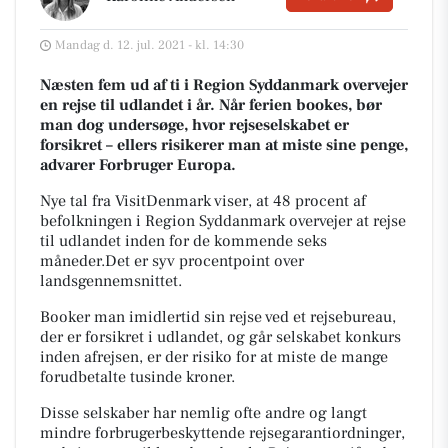
Mandag d. 12. jul. 2021 - kl. 14:30
Næsten fem ud af ti i Region Syddanmark overvejer
en rejse til udlandet i år. Når ferien bookes, bør
man dog undersøge, hvor rejseselskabet er
forsikret – ellers risikerer man at miste sine penge,
advarer Forbruger Europa.
Nye tal fra VisitDenmark viser, at 48 procent af
befolkningen i Region Syddanmark overvejer at rejse
til udlandet inden for de kommende seks
måneder.
Det er syv procentpoint over
landsgennemsnittet.
Booker man imidlertid sin rejse ved et rejsebureau,
der er forsikret i udlandet, og går selskabet konkurs
inden afrejsen, er der risiko for at miste de mange
forudbetalte tusinde kroner.
Disse selskaber har nemlig ofte andre og langt
mindre forbrugerbeskyttende rejsegarantiordninger,