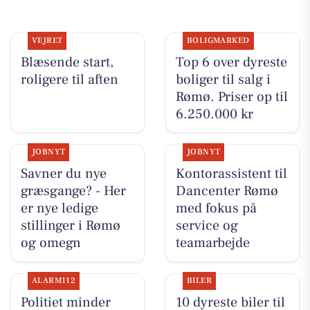
VEJRET
BOLIGMARKED
Blæsende start,
Top 6 over dyreste
roligere til aften
boliger til salg i
Rømø. Priser op til
6.250.000 kr
JOBNYT
JOBNYT
Savner du nye
Kontorassistent til
græsgange? - Her
Dancenter Rømø
er nye ledige
med fokus på
stillinger i Rømø
service og
og omegn
teamarbejde
ALARM112
BILER
Politiet minder
10 dyreste biler til