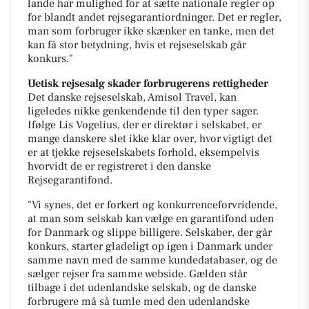
lande har mulighed for at sætte nationale regler op
for blandt andet rejsegarantiordninger. Det er regler,
man som forbruger ikke skænker en tanke, men det
kan få stor betydning, hvis et rejseselskab går
konkurs."
Uetisk rejsesalg skader forbrugerens rettigheder
Det danske rejseselskab, Amisol Travel, kan
ligeledes nikke genkendende til den typer sager.
Ifølge Lis Vogelius, der er direktør i selskabet, er
mange danskere slet ikke klar over, hvor vigtigt det
er at tjekke rejseselskabets forhold, eksempelvis
hvorvidt de er registreret i den danske
Rejsegarantifond.
"Vi synes, det er forkert og konkurrenceforvridende,
at man som selskab kan vælge en garantifond uden
for Danmark og slippe billigere. Selskaber, der går
konkurs, starter gladeligt op igen i Danmark under
samme navn med de samme kundedatabaser, og de
sælger rejser fra samme webside. Gælden står
tilbage i det udenlandske selskab, og de danske
forbrugere må så tumle med den udenlandske