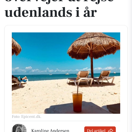
udenlands i år
Foto: Epicent.dk
.
Karoline Andersen
Del artikel