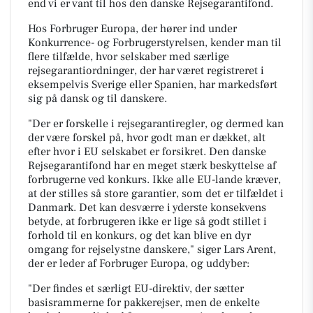
end vi er vant til hos den danske Rejsegarantifond.
Hos Forbruger Europa, der hører ind under
Konkurrence- og Forbrugerstyrelsen, kender man til
flere tilfælde, hvor selskaber med særlige
rejsegarantiordninger, der har været registreret i
eksempelvis Sverige eller Spanien, har markedsført
sig på dansk og til danskere.
"Der er forskelle i rejsegarantiregler, og dermed kan
der være forskel på, hvor godt man er dækket, alt
efter hvor i EU selskabet er forsikret. Den danske
Rejsegarantifond har en meget stærk beskyttelse af
forbrugerne ved konkurs. Ikke alle EU-lande kræver,
at der stilles så store garantier, som det er tilfældet i
Danmark. Det kan desværre i yderste konsekvens
betyde, at forbrugeren ikke er lige så godt stillet i
forhold til en konkurs, og det kan blive en dyr
omgang for rejselystne danskere," siger Lars Arent,
der er leder af Forbruger Europa, og uddyber:
"Der findes et særligt EU-direktiv, der sætter
basisrammerne for pakkerejser, men de enkelte