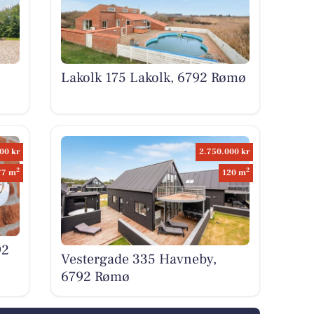
Lakolk 175 Lakolk, 6792 Rømø
00 kr
2.750.000 kr
2
2
77 m
120 m
92
Vestergade 335 Havneby,
6792 Rømø