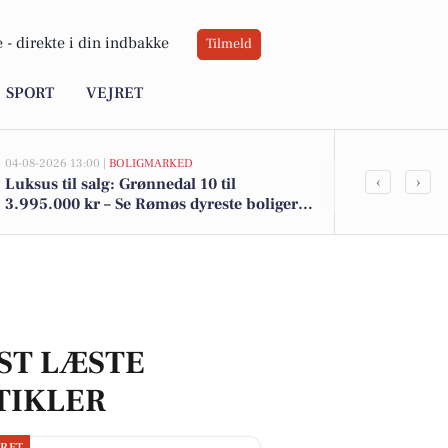
 -
direkte i din indbakke
Tilmeld
SPORT
VEJRET
04-08-2026 13:00 |
BOLIGMARKED
02-08-2026 16:01
‹
›
Luksus til salg: Grønnedal 10 til
Spier PS vin 
3.995.000 kr – Se Rømøs dyreste boliger
kr. - se de l
her
ST LÆSTE
TIKLER
JRET