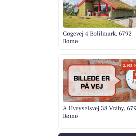
Gøgevej 4 Bolilmark, 6792
Rømø
2.195.0
A Hveyselsvej 38 Vråby, 67
Rømø