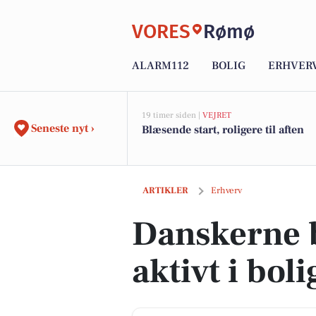
VORES
Rømø
ALARM112
BOLIG
ERHVER
19 timer siden |
VEJRET
Seneste nyt ›
Blæsende start, roligere til aften
Danskerne bruger døren aktivt i bolig
ARTIKLER
Erhverv
Danskerne 
aktivt i bol