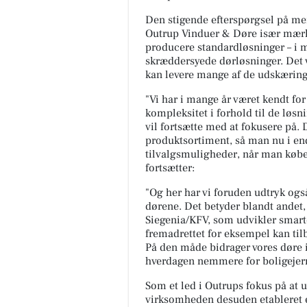
Den stigende efterspørgsel på me
Outrup Vinduer & Døre især mærker
producere standardløsninger – i m
skræddersyede dørløsninger. Det 
kan levere mange af de udskæringe
"Vi har i mange år været kendt for 
kompleksitet i forhold til de løsni
vil fortsætte med at fokusere på. 
produktsortiment, så man nu i en
tilvalgsmuligheder, når man købe
fortsætter:
"Og her har vi foruden udtryk og
dørene. Det betyder blandt andet,
Siegenia/KFV, som udvikler smarte
fremadrettet for eksempel kan tilb
På den måde bidrager vores døre i
hverdagen nemmere for boligejern
Som et led i Outrups fokus på at u
virksomheden desuden etableret et