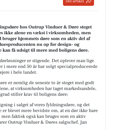
Del artikel
ldningsdøre hos Outrup Vinduer & Døre steget
es ikke alene en vækst i virksomheden, men
ad bruger hjemmets døre som en aktiv del af
duesproducenten nu op for design- og
 kan få udsigt til mere med boligens døre.
dørløsninger er stigende. Det oplever man lige
r i mere end 50 år har solgt specialproducerede
jere i hele landet.
øre er nemlig de seneste to år steget med godt
alene, at virksomheden har taget markedsandele,
rad stiller krav til boligens døre:
igning i salget af vores fyldningsdøre, og det
e er blevet mere bevidste om, at en dør ikke bare
, men faktisk også kan bruges som en aktiv
klarer Outrup Vinduer & Døres salgschef, Jan