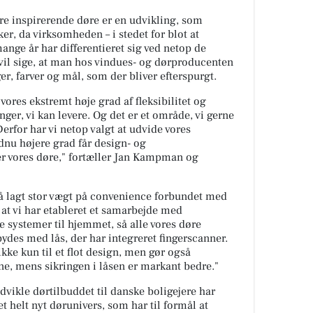
re inspirerende døre er en udvikling, som
, da virksomheden – i stedet for blot at
ange år har differentieret sig ved netop de
vil sige, at man hos vindues- og dørproducenten
r, farver og mål, som der bliver efterspurgt.
vores ekstremt høje grad af fleksibilitet og
nger, vi kan levere. Og det er et område, vi gerne
Derfor har vi netop valgt at udvide vores
dnu højere grad får design- og
r vores døre," fortæller Jan Kampman og
så lagt stor vægt på convenience forbundet med
 at vi har etableret et samarbejde med
 systemer til hjemmet, så alle vores døre
ydes med lås, der har integreret fingerscanner.
kke kun til et flot design, men gør også
e, mens sikringen i låsen er markant bedre."
dvikle dørtilbuddet til danske boligejere har
 helt nyt dørunivers, som har til formål at