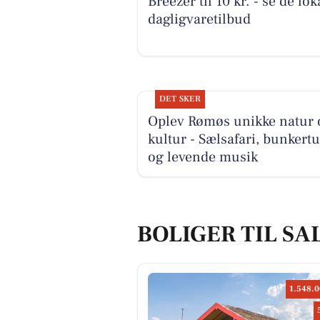
Breezer til 10 kr. - se de lok
dagligvaretilbud
DET SKER
Oplev Rømøs unikke natur 
kultur - Sælsafari, bunkert
og levende musik
BOLIGER TIL SA
1.548.0