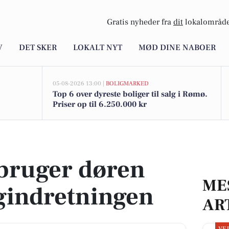
Gratis nyheder fra
dit
lokalområde
V
DET SKER
LOKALT NYT
MØD DINE NABOER
05-08-2026 13:00 |
BOLIGMARKED
Top 6 over dyreste boliger til salg i Rømø.
Priser op til 6.250.000 kr
indretningen
bruger døren
ME
igindretningen
AR
VE