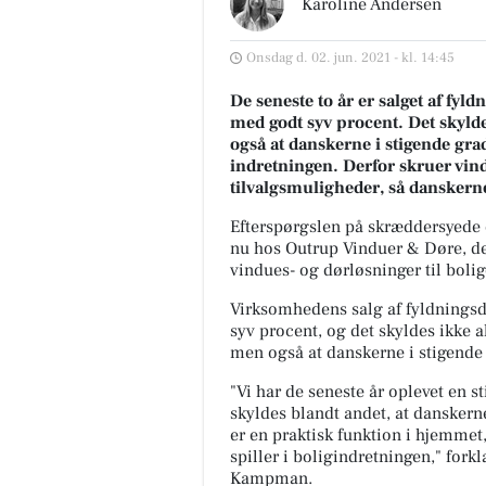
Karoline Andersen
Onsdag d. 02. jun. 2021 - kl. 14:45
De seneste to år er salget af fy
med godt syv procent. Det skyld
også at danskerne i stigende gr
indretningen. Derfor skruer vin
tilvalgsmuligheder, så danskerne
Efterspørgslen på skræddersyede 
nu hos Outrup Vinduer & Døre, de
vindues- og dørløsninger til bolige
Virksomhedens salg af fyldningsd
syv procent, og det skyldes ikke 
men også at danskerne i stigende g
"Vi har de seneste år oplevet en st
skyldes blandt andet, at danskern
er en praktisk funktion i hjemmet
spiller i boligindretningen," for
Kampman.