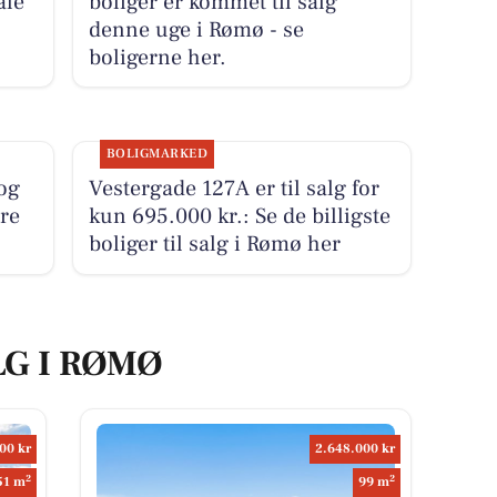
ale
boliger er kommet til salg
denne uge i Rømø - se
boligerne her.
BOLIGMARKED
og
Vestergade 127A er til salg for
ure
kun 695.000 kr.: Se de billigste
boliger til salg i Rømø her
LG I RØMØ
00 kr
2.648.000 kr
2
2
51 m
99 m