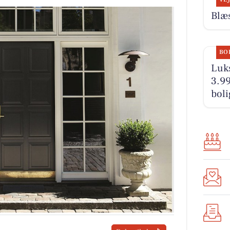
Blæs
BO
Luks
3.99
boli