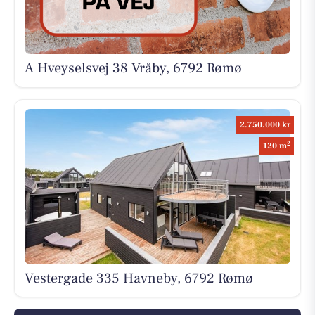
A Hveyselsvej 38 Vråby, 6792 Rømø
2.750.000 kr
2
120 m
Vestergade 335 Havneby, 6792 Rømø