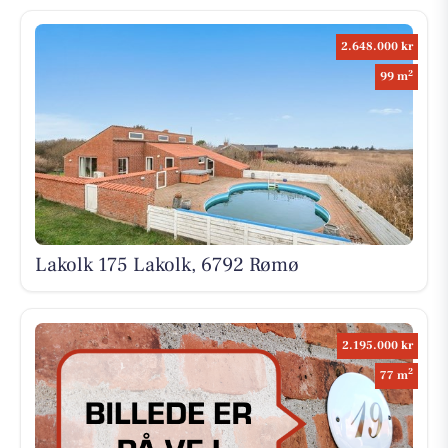
2.648.000 kr
2
99 m
Lakolk 175 Lakolk, 6792 Rømø
2.195.000 kr
2
77 m