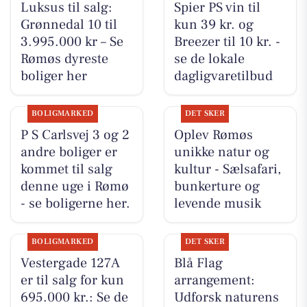
Luksus til salg:
Spier PS vin til
Grønnedal 10 til
kun 39 kr. og
3.995.000 kr – Se
Breezer til 10 kr. -
Rømøs dyreste
se de lokale
boliger her
dagligvaretilbud
BOLIGMARKED
DET SKER
P S Carlsvej 3 og 2
Oplev Rømøs
andre boliger er
unikke natur og
kommet til salg
kultur - Sælsafari,
denne uge i Rømø
bunkerture og
- se boligerne her.
levende musik
BOLIGMARKED
DET SKER
Vestergade 127A
Blå Flag
er til salg for kun
arrangement:
695.000 kr.: Se de
Udforsk naturens