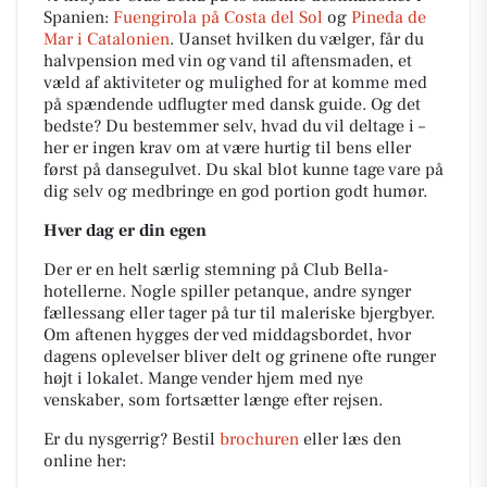
Spanien:
Fuengirola på Costa del Sol
og
Pineda de
Mar i Catalonien
. Uanset hvilken du vælger, får du
halvpension med vin og vand til aftensmaden, et
væld af aktiviteter og mulighed for at komme med
på spændende udflugter med dansk guide. Og det
bedste? Du bestemmer selv, hvad du vil deltage i –
her er ingen krav om at være hurtig til bens eller
først på dansegulvet. Du skal blot kunne tage vare på
dig selv og medbringe en god portion godt humør.
Hver dag er din egen
Der er en helt særlig stemning på Club Bella-
hotellerne. Nogle spiller petanque, andre synger
fællessang eller tager på tur til maleriske bjergbyer.
Om aftenen hygges der ved middagsbordet, hvor
dagens oplevelser bliver delt og grinene ofte runger
højt i lokalet. Mange vender hjem med nye
venskaber, som fortsætter længe efter rejsen.
Er du nysgerrig? Bestil
brochuren
eller læs den
online her: