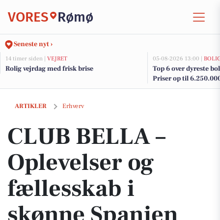
VORES
Rømø
Seneste nyt ›
14 timer siden |
VEJRET
05-08-2026 13:00 |
BOLI
Rolig vejrdag med frisk brise
Top 6 over dyreste bol
Priser op til 6.250.00
CLUB BELLA – Oplevelser og fællesskab i skønne Spanien
ARTIKLER
Erhverv
CLUB BELLA –
Oplevelser og
fællesskab i
skønne Spanien