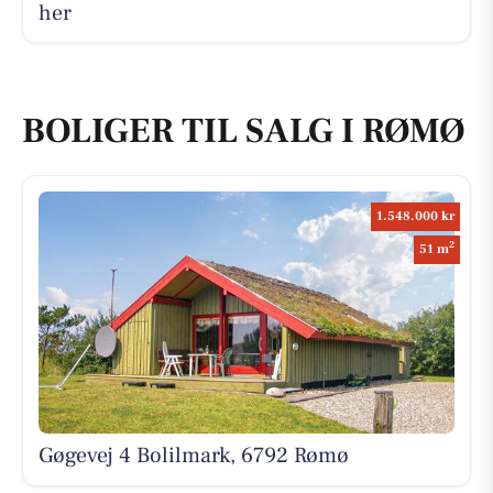
her
BOLIGER TIL SALG I RØMØ
1.548.000 kr
2
51 m
Gøgevej 4 Bolilmark, 6792 Rømø