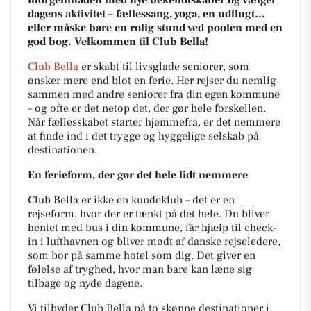
morgenmaden med nye bekendtskaber og vælger
dagens aktivitet – fællessang, yoga, en udflugt…
eller måske bare en rolig stund ved poolen med en
god bog. Velkommen til Club Bella!
Club Bella
er skabt til livsglade seniorer, som
ønsker mere end blot en ferie. Her rejser du nemlig
sammen med andre seniorer fra din egen kommune
– og ofte er det netop det, der gør hele forskellen.
Når fællesskabet starter hjemmefra, er det nemmere
at finde ind i det trygge og hyggelige selskab på
destinationen.
En ferieform, der gør det hele lidt nemmere
Club Bella er ikke en kundeklub – det er en
rejseform, hvor der er tænkt på det hele. Du bliver
hentet med bus i din kommune, får hjælp til check-
in i lufthavnen og bliver mødt af danske rejseledere,
som bor på samme hotel som dig. Det giver en
følelse af tryghed, hvor man bare kan læne sig
tilbage og nyde dagene.
Vi tilbyder Club Bella på to skønne destinationer i