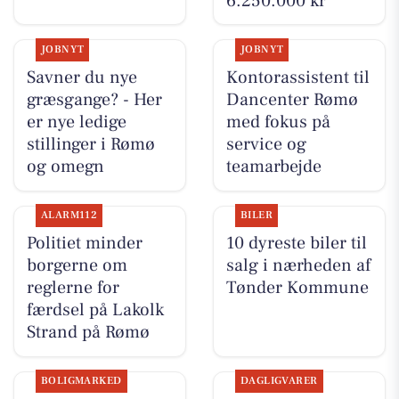
6.250.000 kr
JOBNYT
JOBNYT
Savner du nye
Kontorassistent til
græsgange? - Her
Dancenter Rømø
er nye ledige
med fokus på
stillinger i Rømø
service og
og omegn
teamarbejde
ALARM112
BILER
Politiet minder
10 dyreste biler til
borgerne om
salg i nærheden af
reglerne for
Tønder Kommune
færdsel på Lakolk
Strand på Rømø
BOLIGMARKED
DAGLIGVARER