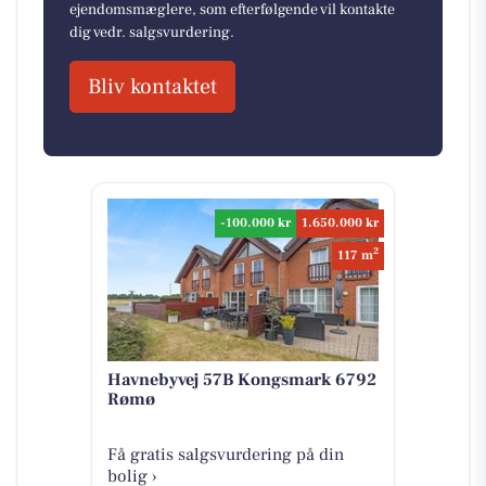
ejendomsmæglere, som efterfølgende vil kontakte
dig vedr. salgsvurdering.
Bliv kontaktet
-100.000 kr
1.650.000 kr
2
117 m
Havnebyvej 57B Kongsmark 6792
Rømø
Få gratis salgsvurdering på din
bolig ›