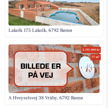
Lakolk 175 Lakolk, 6792 Rømø
2.195.000 kr
2
77 m
A Hveyselsvej 38 Vråby, 6792 Rømø