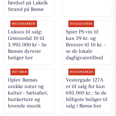
færdsel på Lakolk
Strand på Rømø
BOLIGMARKED
DAGLIGVARER
Luksus til salg:
Spier PS vin til
Grønnedal 10 til
kun 39 kr. og
3.995.000 kr – Se
Breezer til 10 kr. -
Rømøs dyreste
se de lokale
boliger her
dagligvaretilbud
DET SKER
BOLIGMARKED
Oplev Rømøs
Vestergade 127A
unikke natur og
er til salg for kun
kultur - Sælsafari,
695.000 kr.: Se de
bunkerture og
billigste boliger til
levende musik
salg i Rømø her