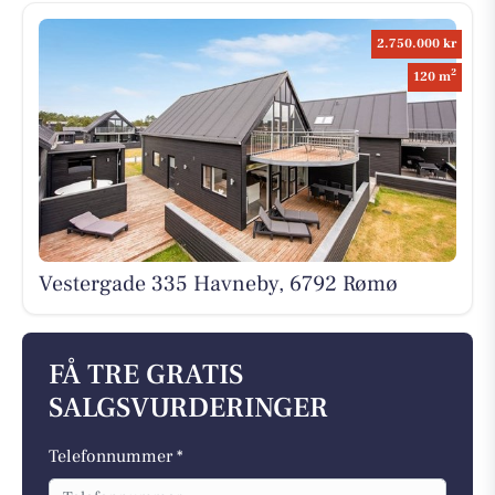
2.750.000 kr
2
120 m
Vestergade 335 Havneby, 6792 Rømø
FÅ TRE GRATIS
SALGSVURDERINGER
Telefonnummer *