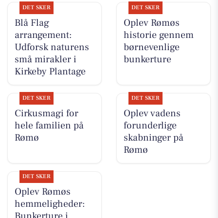
DET SKER
DET SKER
Blå Flag
Oplev Rømøs
arrangement:
historie gennem
Udforsk naturens
børnevenlige
små mirakler i
bunkerture
Kirkeby Plantage
DET SKER
DET SKER
Cirkusmagi for
Oplev vadens
hele familien på
forunderlige
Rømø
skabninger på
Rømø
DET SKER
Oplev Rømøs
hemmeligheder:
Bunkerture i