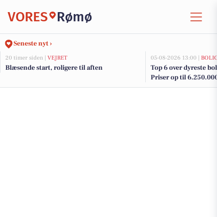
VORES
Rømø
Seneste nyt ›
20 timer siden |
VEJRET
05-08-2026 13:00 |
BOLI
Blæsende start, roligere til aften
Top 6 over dyreste bol
Priser op til 6.250.00