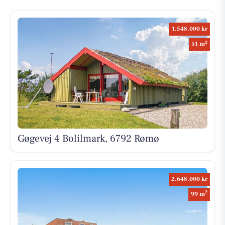
1.548.000 kr
2
51 m
Gøgevej 4 Bolilmark, 6792 Rømø
2.648.000 kr
2
99 m