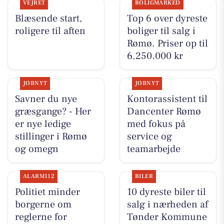
VEJRET
BOLIGMARKED
Blæsende start,
Top 6 over dyreste
roligere til aften
boliger til salg i
Rømø. Priser op til
6.250.000 kr
JOBNYT
JOBNYT
Savner du nye
Kontorassistent til
græsgange? - Her
Dancenter Rømø
er nye ledige
med fokus på
stillinger i Rømø
service og
og omegn
teamarbejde
ALARM112
BILER
Politiet minder
10 dyreste biler til
borgerne om
salg i nærheden af
reglerne for
Tønder Kommune