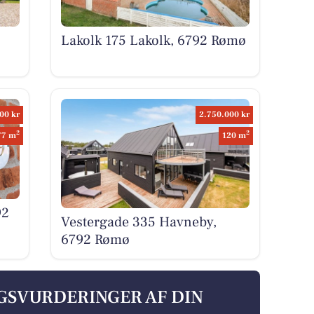
Lakolk 175 Lakolk, 6792 Rømø
00 kr
2.750.000 kr
2
2
77 m
120 m
92
Vestergade 335 Havneby,
6792 Rømø
LGSVURDERINGER AF DIN