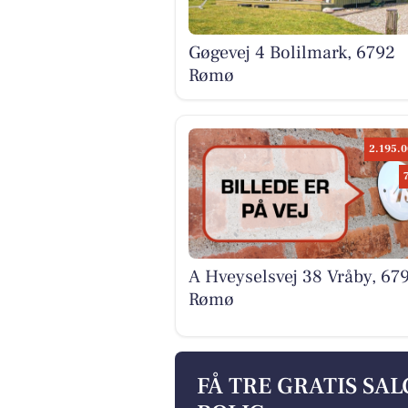
Gøgevej 4 Bolilmark, 6792
Rømø
2.195.0
A Hveyselsvej 38 Vråby, 67
Rømø
FÅ TRE GRATIS SA