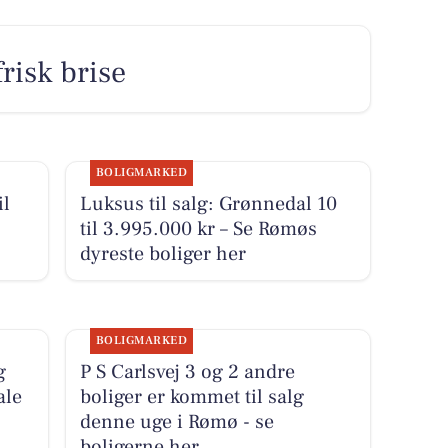
risk brise
BOLIGMARKED
il
Luksus til salg: Grønnedal 10
til 3.995.000 kr – Se Rømøs
dyreste boliger her
BOLIGMARKED
g
P S Carlsvej 3 og 2 andre
ale
boliger er kommet til salg
denne uge i Rømø - se
boligerne her.