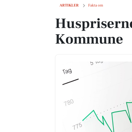
Huspriserne går op i Tønder Kommun
ARTIKLER
Fakta om
Huspriserne
Kommune