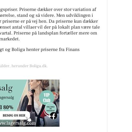
spriser. Priserne dækker over stor variation af
tørrelse, stand og så videre. Men udviklingen i
or priserne er på vej hen. Da priserne kun dækker
nset antal villaer vil der på lokalt plan være tale
kvartal. Priserne på landsplan fortæller mere om
gmarkedet.
t og Boliga henter priserne fra Finans
kilder, herunder Boliga.dk.