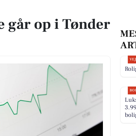
e
 går op i Tønder
ME
AR
VE
Roli
BO
Luks
3.99
boli