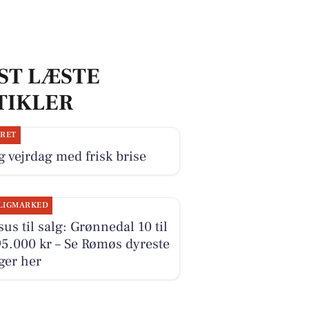
ST LÆSTE
TIKLER
JRET
g vejrdag med frisk brise
LIGMARKED
us til salg: Grønnedal 10 til
5.000 kr – Se Rømøs dyreste
ger her