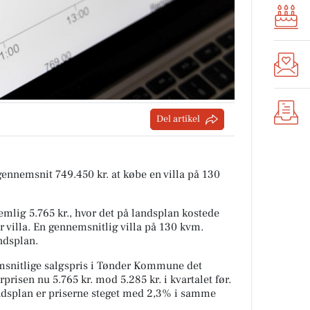
Del artikel
 gennemsnit 749.450 kr. at købe en villa på 130
mlig 5.765 kr., hvor det på landsplan kostede
r villa. En gennemsnitlig villa på 130 kvm.
ndsplan.
snitlige salgspris i Tønder Kommune det
prisen nu 5.765 kr. mod 5.285 kr. i kvartalet før.
andsplan er priserne steget med 2,3% i samme