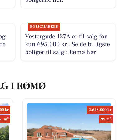
BOLIGMARKED
og
Vestergade 127A er til salg for
ure
kun 695.000 kr.: Se de billigste
boliger til salg i Rømø her
LG I RØMØ
00 kr
2.648.000 kr
2
2
51 m
99 m