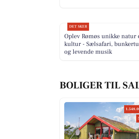
DET SKER
Oplev Rømøs unikke natur 
kultur - Sælsafari, bunkert
og levende musik
BOLIGER TIL SA
1.548.0