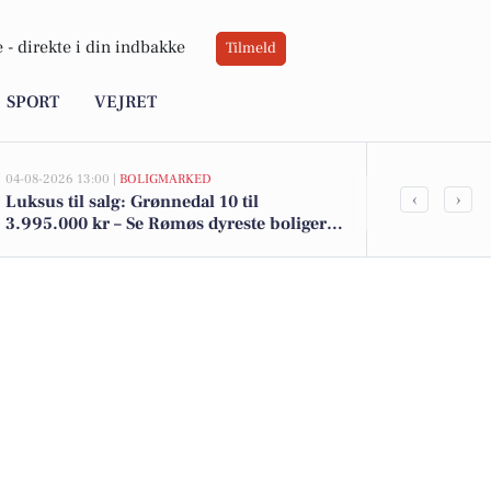
 -
direkte i din indbakke
Tilmeld
SPORT
VEJRET
04-08-2026 13:00 |
BOLIGMARKED
02-08-2026 16:01
‹
›
Luksus til salg: Grønnedal 10 til
Spier PS vin 
3.995.000 kr – Se Rømøs dyreste boliger
kr. - se de l
her