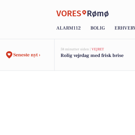
VORES
Rømø
ALARM112
BOLIG
ERHVER
58 minutter siden |
VEJRET
Seneste nyt ›
Rolig vejrdag med frisk brise