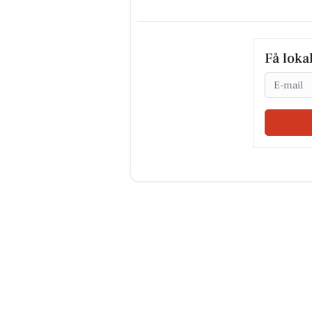
Få loka
Email