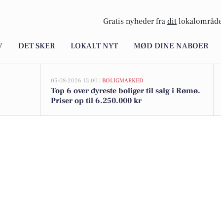
Gratis nyheder fra
dit
lokalområde
V
DET SKER
LOKALT NYT
MØD DINE NABOER
05-08-2026 13:00 |
BOLIGMARKED
Top 6 over dyreste boliger til salg i Rømø.
Priser op til 6.250.000 kr