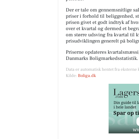
Der er tale om gennemsnitlige salg
priser i forhold til beliggenhed, s
prisen givet et godt indtryk af hv
over et kvartal og dermed et begræ
om større udsving fra kvartal til 
prisudviklingen generelt på boli
Priserne opdateres kvartalsmæssig
Danmarks Boligmarkedsstatistik.
Data er automatisk hentet fra eksterne 
Kilde:
Boliga.dk