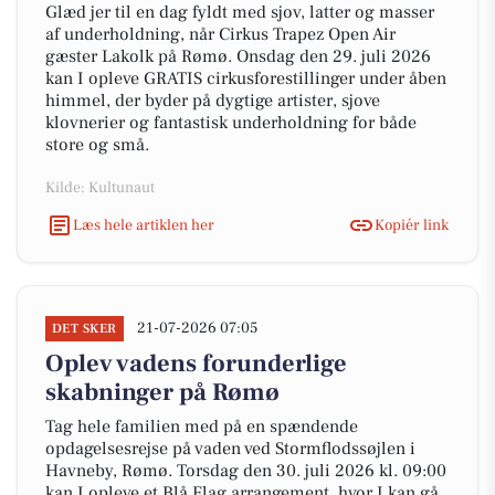
Glæd jer til en dag fyldt med sjov, latter og masser
af underholdning, når Cirkus Trapez Open Air
gæster Lakolk på Rømø. Onsdag den 29. juli 2026
kan I opleve GRATIS cirkusforestillinger under åben
himmel, der byder på dygtige artister, sjove
klovnerier og fantastisk underholdning for både
store og små.
Kilde: Kultunaut
Læs hele artiklen her
Kopiér link
21-07-2026 07:05
DET SKER
Oplev vadens forunderlige
skabninger på Rømø
Tag hele familien med på en spændende
opdagelsesrejse på vaden ved Stormflodssøjlen i
Havneby, Rømø. Torsdag den 30. juli 2026 kl. 09:00
kan I opleve et Blå Flag arrangement, hvor I kan gå