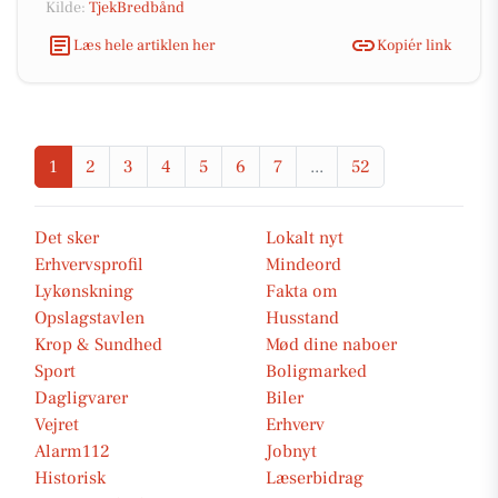
Kilde:
TjekBredbånd
Læs hele artiklen her
Kopiér link
1
2
3
4
5
6
7
...
52
Det sker
Lokalt nyt
Erhvervsprofil
Mindeord
Lykønskning
Fakta om
Opslagstavlen
Husstand
Krop & Sundhed
Mød dine naboer
Sport
Boligmarked
Dagligvarer
Biler
Vejret
Erhverv
Alarm112
Jobnyt
Historisk
Læserbidrag