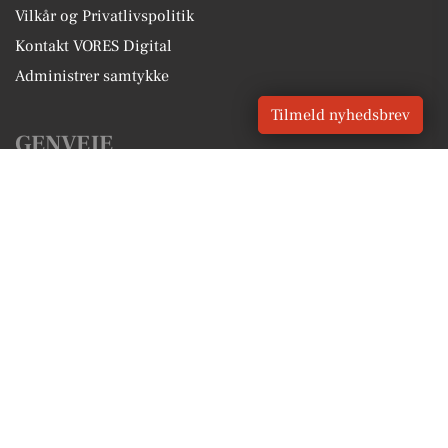
Vilkår og Privatlivspolitik
Kontakt VORES Digital
Administrer samtykke
Tilmeld nyhedsbrev
GENVEJE
Seneste nyt fra Rømø
Vores lokale erhverv
Kalenderen for Rømø
Fakta om Rømø
Erhvervsartikler
Tønder Kommune
Få en gratis salgsvurdering
Sponsoreret indhold