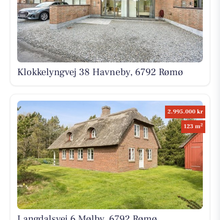
Klokkelyngvej 38 Havneby, 6792 Rømø
2.995.000 kr
2
123 m
Langdalsvej 6 Mølby, 6792 Rømø