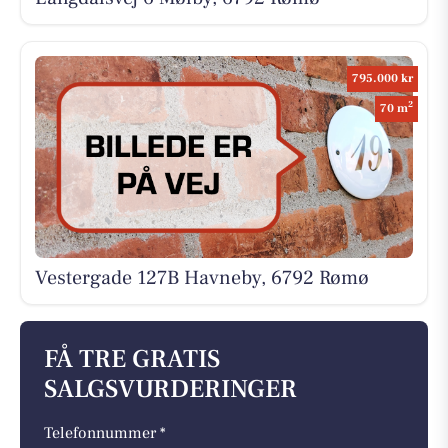
795.000 kr
2
70 m
Vestergade 127B Havneby, 6792 Rømø
FÅ TRE GRATIS
SALGSVURDERINGER
Telefonnummer *