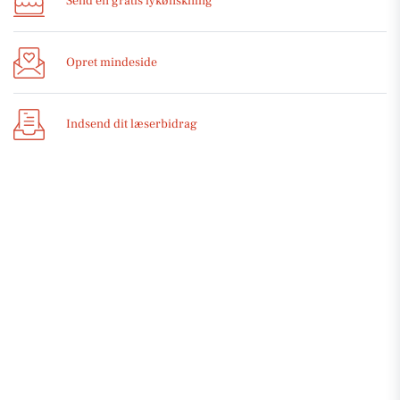
Send en gratis lykønskning
Opret mindeside
Indsend dit læserbidrag