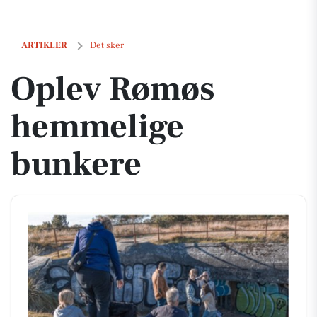
Oplev Rømøs hemmelige bunkere
ARTIKLER
Det sker
Oplev Rømøs
hemmelige
bunkere