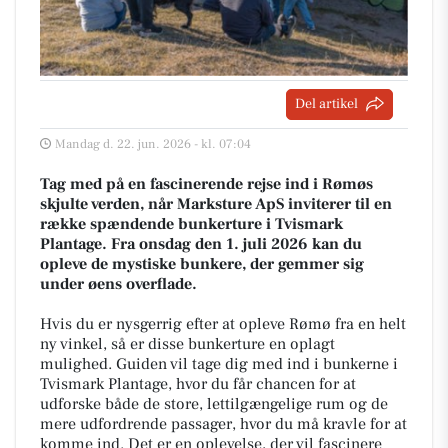
Del artikel
Mandag d. 22. jun. 2026 - kl. 07:04
Tag med på en fascinerende rejse ind i Rømøs
skjulte verden, når Marksture ApS inviterer til en
række spændende bunkerture i Tvismark
Plantage. Fra onsdag den 1. juli 2026 kan du
opleve de mystiske bunkere, der gemmer sig
under øens overflade.
Hvis du er nysgerrig efter at opleve Rømø fra en helt
ny vinkel, så er disse bunkerture en oplagt
mulighed. Guiden vil tage dig med ind i bunkerne i
Tvismark Plantage, hvor du får chancen for at
udforske både de store, lettilgængelige rum og de
mere udfordrende passager, hvor du må kravle for at
komme ind. Det er en oplevelse, der vil fascinere