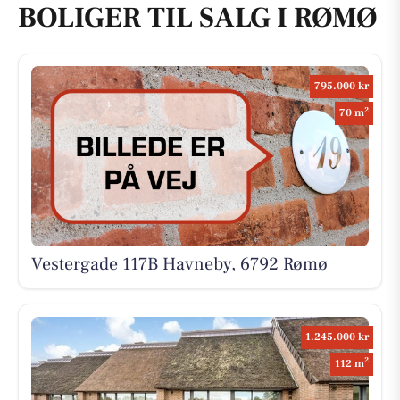
BOLIGER TIL SALG I RØMØ
795.000 kr
2
70 m
Vestergade 117B Havneby, 6792 Rømø
1.245.000 kr
2
112 m