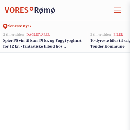
VORES
Rømø
Seneste nyt ›
2 timer siden |
DAGLIGVARER
3 timer siden |
BILER
Spier PS vin til kun 39 kr. og Yoggi yoghurt
10 dyreste biler til sa
for 12 kr. - fantastiske tilbud hos
Tønder Kommune
DagliBrugsen