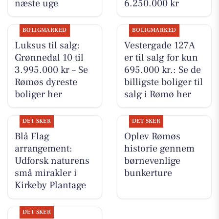
næste uge
6.250.000 kr
BOLIGMARKED
BOLIGMARKED
Luksus til salg:
Vestergade 127A
Grønnedal 10 til
er til salg for kun
3.995.000 kr – Se
695.000 kr.: Se de
Rømøs dyreste
billigste boliger til
boliger her
salg i Rømø her
DET SKER
DET SKER
Blå Flag
Oplev Rømøs
arrangement:
historie gennem
Udforsk naturens
børnevenlige
små mirakler i
bunkerture
Kirkeby Plantage
DET SKER