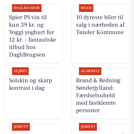
DAGLIGVARER
BILER
Spier PS vin til
10 dyreste biler til
kun 39 kr. og
salg i nærheden af
Yoggi yoghurt for
Tønder Kommune
12 kr. - fantastiske
tilbud hos
DagliBrugsen
VEJRET
ALARM112
Solskin og skarp
Brand & Redning
kontrast i dag
Sønderjylland:
Færdselsuheld
med fastklemte
personer
JOBNYT
JOBNYT