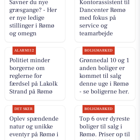
Savner du nye
Kontorassistent til
græsgange? - Her
Dancenter Rømø
er nye ledige
med fokus på
stillinger i Rømø
service og
og omegn
teamarbejde
ALARM112
BOLIGMARKED
Politiet minder
Grønnedal 10 og 1
borgerne om
anden boliger er
reglerne for
kommet til salg
færdsel på Lakolk
denne uge i Rømø
Strand på Rømø
- se boligerne her.
DET SKER
BOLIGMARKED
Oplev spændende
Top 6 over dyreste
natur og unikke
boliger til salg i
eventyr på Rømø i
Rømø. Priser op til