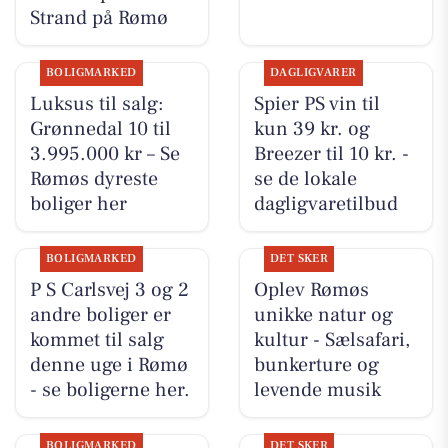
Strand på Rømø
BOLIGMARKED
DAGLIGVARER
Luksus til salg:
Spier PS vin til
Grønnedal 10 til
kun 39 kr. og
3.995.000 kr – Se
Breezer til 10 kr. -
Rømøs dyreste
se de lokale
boliger her
dagligvaretilbud
BOLIGMARKED
DET SKER
P S Carlsvej 3 og 2
Oplev Rømøs
andre boliger er
unikke natur og
kommet til salg
kultur - Sælsafari,
denne uge i Rømø
bunkerture og
- se boligerne her.
levende musik
BOLIGMARKED
DET SKER