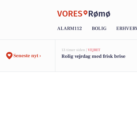
VORES
Rømø
ALARM112
BOLIG
ERHVER
13 timer siden |
VEJRET
Seneste nyt ›
Rolig vejrdag med frisk brise