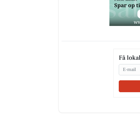
Få loka
Email