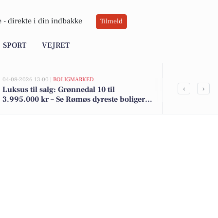
 -
direkte i din indbakke
Tilmeld
SPORT
VEJRET
04-08-2026 13:00 |
BOLIGMARKED
02-08-2026 16:01
‹
›
Luksus til salg: Grønnedal 10 til
Spier PS vin 
3.995.000 kr – Se Rømøs dyreste boliger
kr. - se de l
her