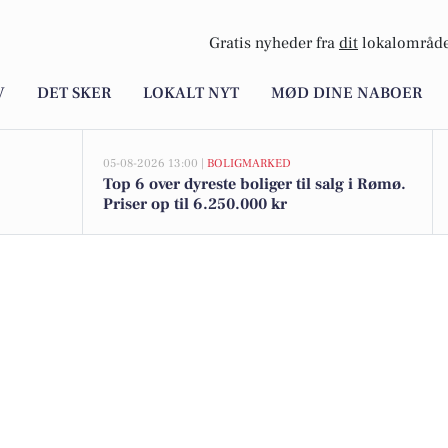
Gratis nyheder fra
dit
lokalområde
V
DET SKER
LOKALT NYT
MØD DINE NABOER
05-08-2026 13:00 |
BOLIGMARKED
Top 6 over dyreste boliger til salg i Rømø.
Priser op til 6.250.000 kr