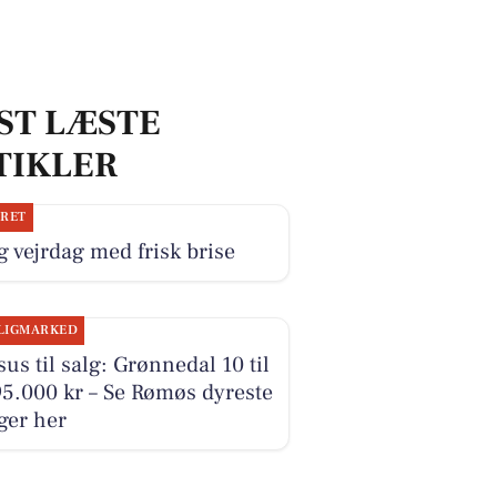
ST LÆSTE
TIKLER
JRET
g vejrdag med frisk brise
LIGMARKED
us til salg: Grønnedal 10 til
5.000 kr – Se Rømøs dyreste
ger her