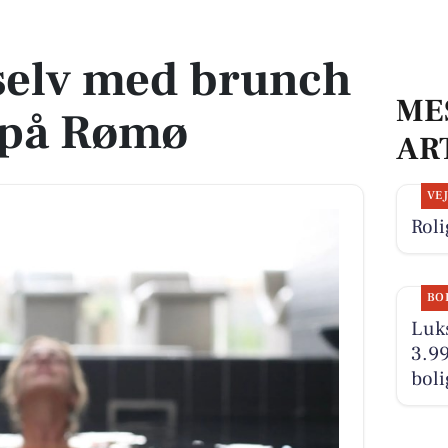
ss på Rømø
selv med brunch
ME
 på Rømø
AR
VE
Roli
BO
Luks
3.99
boli