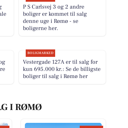
g
P S Carlsvej 3 og 2 andre
ale
boliger er kommet til salg
denne uge i Rømø - se
boligerne her.
BOLIGMARKED
og
Vestergade 127A er til salg for
ure
kun 695.000 kr.: Se de billigste
boliger til salg i Rømø her
LG I RØMØ