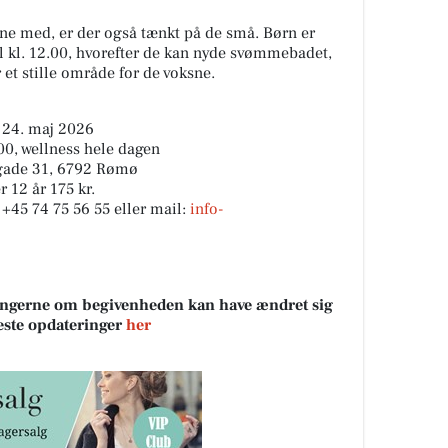
ene med, er der også tænkt på de små. Børn er
l kl. 12.00, hvorefter de kan nyde svømmebadet,
et stille område for de voksne.
g 24. maj 2026
.00, wellness hele dagen
rgade 31, 6792 Rømø
r 12 år 175 kr.
 +45 74 75 56 55 eller mail:
info-
sningerne om begivenheden kan have ændret sig
neste opdateringer
her