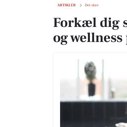
Forkæl dig selv med brunch og wellne
ARTIKLER
Det sker
Forkæl dig 
og wellness