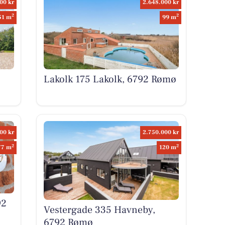
00 kr
2.648.000 kr
2
2
51 m
99 m
Lakolk 175 Lakolk, 6792 Rømø
00 kr
2.750.000 kr
2
2
77 m
120 m
92
Vestergade 335 Havneby,
6792 Rømø