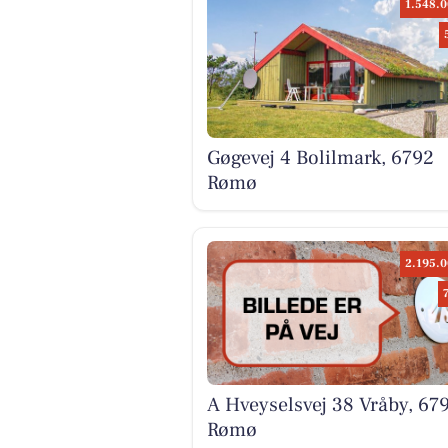
1.548.0
Gøgevej 4 Bolilmark, 6792
Rømø
2.195.0
A Hveyselsvej 38 Vråby, 67
Rømø