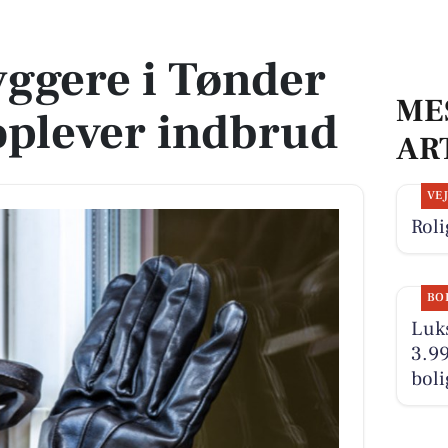
plever indbrud
ggere i Tønder
ME
lever indbrud
AR
VE
Roli
BO
Luks
3.99
boli