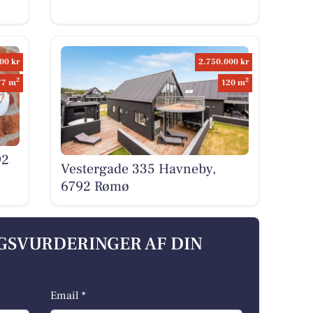
00 kr
2.750.000 kr
2
2
77 m
120 m
92
Vestergade 335 Havneby,
6792 Rømø
LGSVURDERINGER AF DIN
Email *