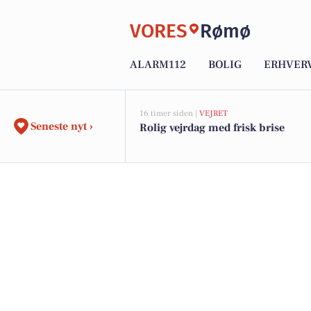
VORES
Rømø
ALARM112
BOLIG
ERHVER
16 timer siden |
VEJRET
Seneste nyt ›
Rolig vejrdag med frisk brise