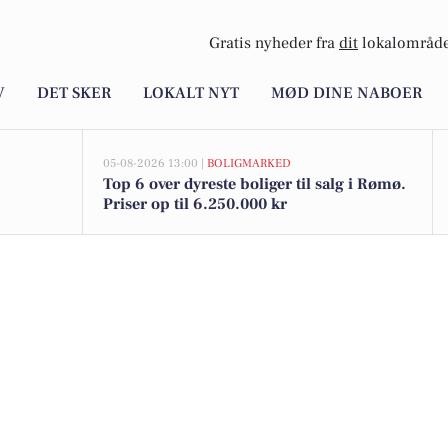
Gratis nyheder fra
dit
lokalområde
V
DET SKER
LOKALT NYT
MØD DINE NABOER
05-08-2026 13:00 |
BOLIGMARKED
Top 6 over dyreste boliger til salg i Rømø.
Priser op til 6.250.000 kr