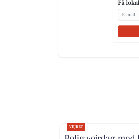
Få loka
Email
VEJRET
Rolig vejrdag med f