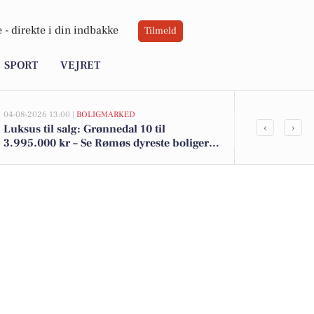
 -
direkte i din indbakke
Tilmeld
SPORT
VEJRET
04-08-2026 13:00 |
BOLIGMARKED
02-08-2026 16:01
‹
›
Luksus til salg: Grønnedal 10 til
Spier PS vin 
3.995.000 kr – Se Rømøs dyreste boliger
kr. - se de l
her