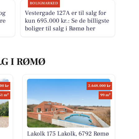
BOLIGMARKED
og
Vestergade 127A er til salg for
ure
kun 695.000 kr.: Se de billigste
boliger til salg i Rømø her
LG I RØMØ
00 kr
2.648.000 kr
2
2
51 m
99 m
Lakolk 175 Lakolk, 6792 Rømø