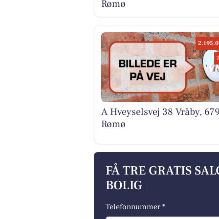
Rømø
2.195.0
A Hveyselsvej 38 Vråby, 67
Rømø
FÅ TRE GRATIS SA
BOLIG
Telefonnummer *