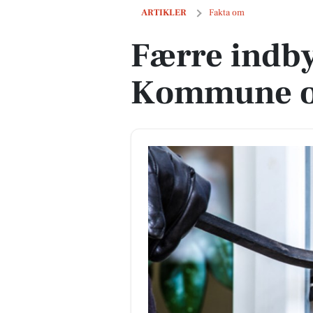
Færre indbyggere i Tønder Kommune o
ARTIKLER
Fakta om
Færre indby
Kommune op