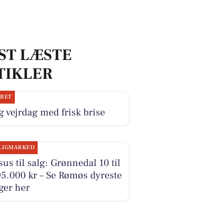
ST LÆSTE
TIKLER
JRET
g vejrdag med frisk brise
LIGMARKED
us til salg: Grønnedal 10 til
5.000 kr – Se Rømøs dyreste
ger her