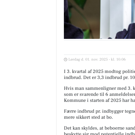
Lørdag d. 01. nov. 2025 - kl. 10:06
I 3. kvartal af 2025 modtog poli
indbrud. Det er 3,3 indbrud pr. 1
Hvis man sammenligner med 3. kv
som er svarende til 6 anmeldelser
Kommune i starten af 2025 har ha
Færre indbrud pr. indbygger tegne
mere sikkert sted at bo.
Det kan skyldes, at beboerne sands
beskytte sig mod potentielle indb