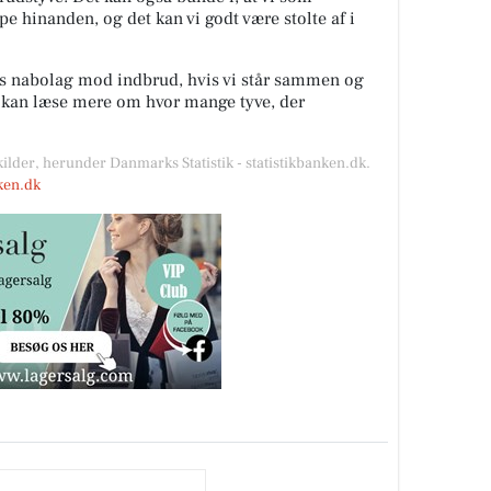
lpe hinanden, og det kan vi godt være stolte af i
es nabolag mod indbrud, hvis vi står sammen og
u kan læse mere om hvor mange tyve, der
kilder, herunder Danmarks Statistik - statistikbanken.dk.
nken.dk