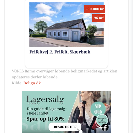
250.000 kr
2
96 m
Frifeltvej 2, Frifelt, Skærbæk
VORES Rømø overvåger løbende boligmarkedet og artiklen
opdateres derfor løbende.
Kilde:
Boliga.dk