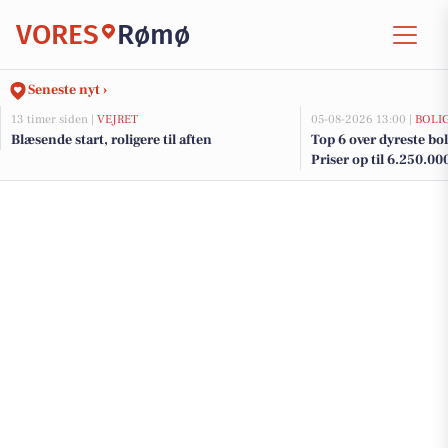
VORES
Rømø
Seneste nyt ›
13 timer siden |
VEJRET
05-08-2026 13:00 |
BOLI
Blæsende start, roligere til aften
Top 6 over dyreste bol
Priser op til 6.250.00