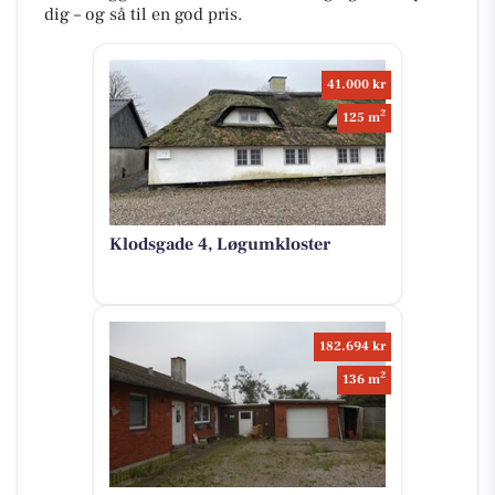
dig – og så til en god pris.
41.000 kr
2
125 m
Klodsgade 4, Løgumkloster
182.694 kr
2
136 m