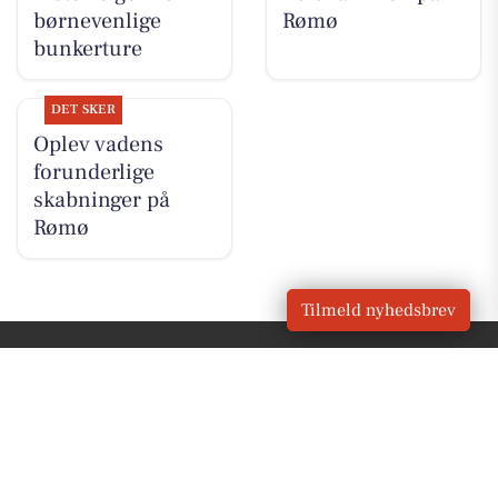
børnevenlige
Rømø
bunkerture
DET SKER
Oplev vadens
forunderlige
skabninger på
Rømø
Tilmeld nyhedsbrev
VORES
Rømø