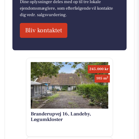
Dine oplysninger deles med op til tre lokale
ejendomsmæglere, som efterfølgende vil kontakte
dig vedr. salgsvurdering.
Bliv kontaktet
245.000 kr
2
105 m
Branderupvej 16, Landeby,
Løgumkloster