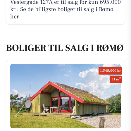
Vestergade 127A er til salg for kun 695.000
kr.: Se de billigste boliger til salg i Rømø
her
BOLIGER TIL SALG I RØMØ
1.548.000 kr
2
51 m