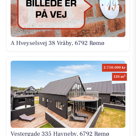
A Hveyselsvej 38 Vråby, 6792 Rømø
2.750.000 kr
2
120 m
Vestergade 335 Havneby, 6792 Rømø