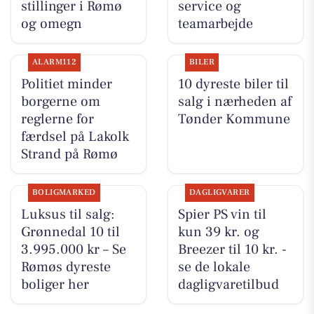
stillinger i Rømø
service og
og omegn
teamarbejde
ALARM112
BILER
Politiet minder
10 dyreste biler til
borgerne om
salg i nærheden af
reglerne for
Tønder Kommune
færdsel på Lakolk
Strand på Rømø
BOLIGMARKED
DAGLIGVARER
Luksus til salg:
Spier PS vin til
Grønnedal 10 til
kun 39 kr. og
3.995.000 kr – Se
Breezer til 10 kr. -
Rømøs dyreste
se de lokale
boliger her
dagligvaretilbud