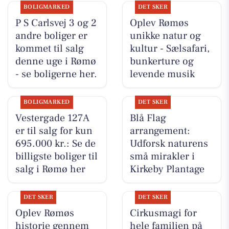
BOLIGMARKED
DET SKER
P S Carlsvej 3 og 2
Oplev Rømøs
andre boliger er
unikke natur og
kommet til salg
kultur - Sælsafari,
denne uge i Rømø
bunkerture og
- se boligerne her.
levende musik
BOLIGMARKED
DET SKER
Vestergade 127A
Blå Flag
er til salg for kun
arrangement:
695.000 kr.: Se de
Udforsk naturens
billigste boliger til
små mirakler i
salg i Rømø her
Kirkeby Plantage
DET SKER
DET SKER
Oplev Rømøs
Cirkusmagi for
historie gennem
hele familien på