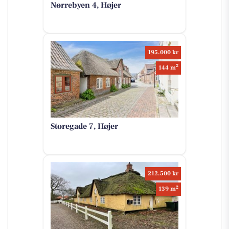
Nørrebyen 4, Højer
195.000 kr
2
144 m
Storegade 7, Højer
212.500 kr
2
139 m