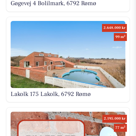
Gøgevej 4 Bolilmark, 6792 Rømø
2.648.000 kr
2
99 m
Lakolk 175 Lakolk, 6792 Rømø
2.195.000 kr
2
77 m